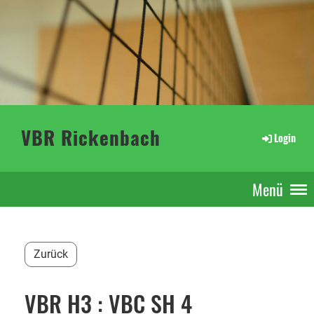
VBR Rickenbach
Login
Menü
Zurück
VBR H3 : VBC SH 4