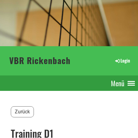
VBR Rickenbach
Login
Menü
Zurück
Training D1