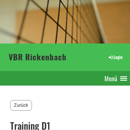
VBR Rickenbach
Login
Menü
Zurück
Training D1