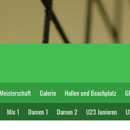
Meisterschaft
Galerie
Hallen und Beachplatz
G
Mix 1
Damen 1
Damen 2
U23 Junioren
U