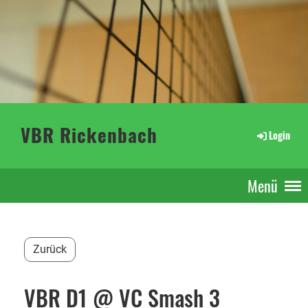
VBR Rickenbach
Login
Menü
Zurück
VBR D1 @ VC Smash 3