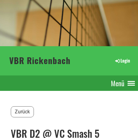
VBR Rickenbach
Login
Menü
Zurück
VBR D2 @ VC Smash 5