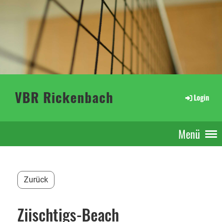
VBR Rickenbach
Login
Menü
Zurück
Ziischtigs-Beach