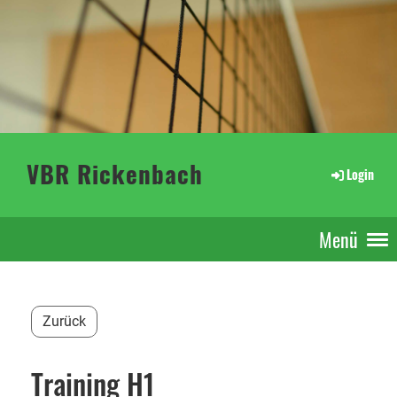
VBR Rickenbach
Login
Menü
Zurück
Training H1