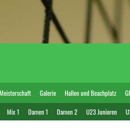
Meisterschaft
Galerie
Hallen und Beachplatz
G
Mix 1
Damen 1
Damen 2
U23 Junioren
U