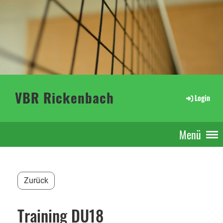
VBR Rickenbach
Login
Menü
Zurück
Training DU18