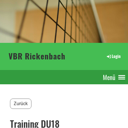
VBR Rickenbach
Login
Menü
Zurück
Training DU18