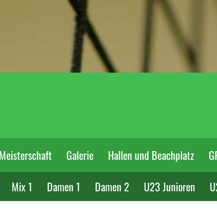
Meisterschaft
Galerie
Hallen und Beachplatz
G
Mix 1
Damen 1
Damen 2
U23 Junioren
U