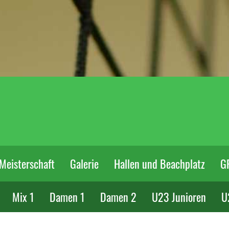
Meisterschaft
Galerie
Hallen und Beachplatz
G
Mix 1
Damen 1
Damen 2
U23 Junioren
U