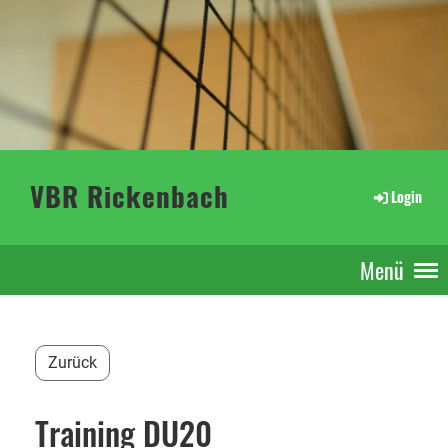
VBR Rickenbach
Login
Menü
Zurück
Training DU20