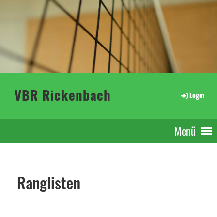
VBR Rickenbach
Login
Menü
Ranglisten