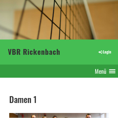
VBR Rickenbach
Login
Menü
Damen 1