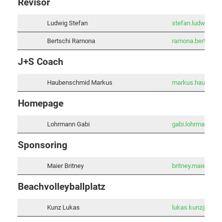
Revisor
Ludwig Stefan
stefan.ludwig@vb
Bertschi Ramona
ramona.bertschi@
J+S Coach
Haubenschmid Markus
markus.haubensc
Homepage
Lohrmann Gabi
gabi.lohrmann@vb
Sponsoring
Maier Britney
britney.maier@vb
Beachvolleyballplatz
Kunz Lukas
lukas.kunz@vbr-r