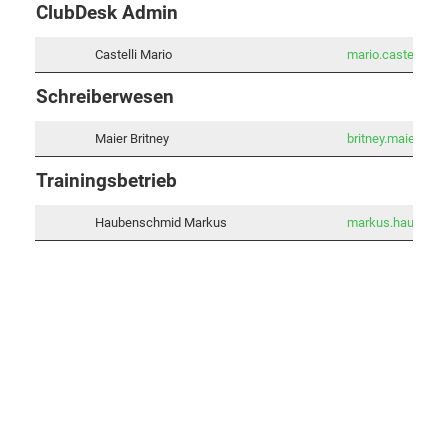
ClubDesk Admin
Castelli Mario
mario.castelli@vb
Schreiberwesen
Maier Britney
britney.maier@vb
Trainingsbetrieb
Haubenschmid Markus
markus.haubensc